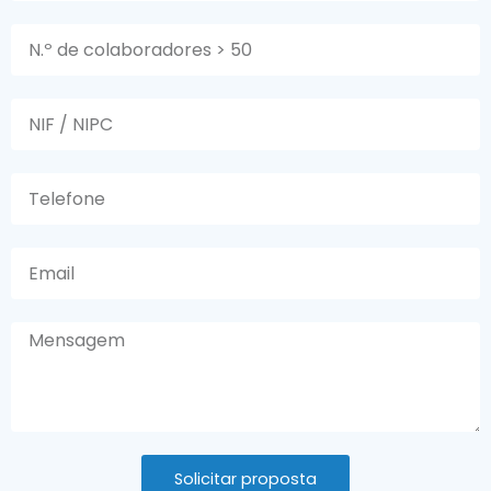
ColaboradoresMaisCinquenta
NIF
phone
Email
Message
Solicitar proposta